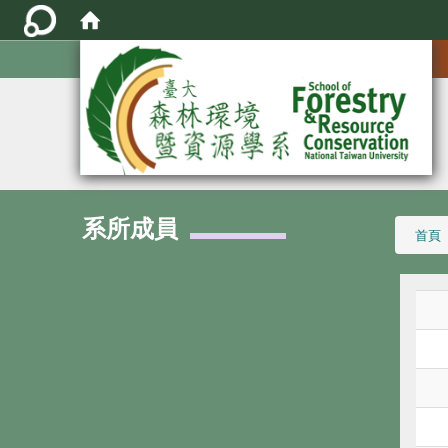
:::
系所成員
:::
首頁