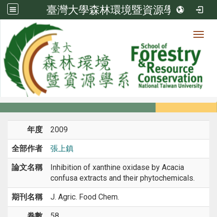
臺灣大學森林環境暨資源學系
Toggl
系所成員
:::
首頁
系所成員
教師
期刊論文
年度
2009
全部作者
張上鎮
論文名稱
Inhibition of xanthine oxidase by Acacia
confusa extracts and their phytochemicals.
期刊名稱
J. Agric. Food Chem.
卷數
58