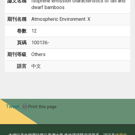
論文名稱
Isoprene emission characteristics of tall and
dwarf bamboos
期刊名稱
Atmospheric Environment: X
卷數
12
頁碼
100136-
期刊等級
Others
語言
中文
Tweet
Print this page