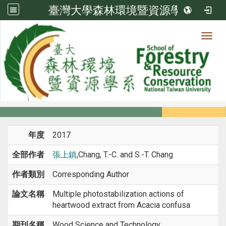
臺灣大學森林環境暨資源學系
Toggl
系所成員
:::
首頁
系所成員
教師
期刊論文
年度
2017
全部作者
張上鎮
,Chang, T.-C. and S.-T. Chang
作者類別
Corresponding Author
論文名稱
Multiple photostabilization actions of
heartwood extract from Acacia confusa
期刊名稱
Wood Science and Technology