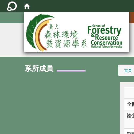
:::
系所成員
:::
首頁
全
論