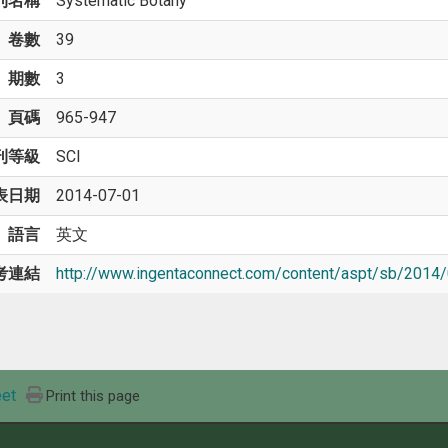
刊名稱
Systematic Botany
卷數
39
期數
3
頁碼
965-947
刊等級
SCI
表日期
2014-07-01
語言
英文
考連結
http://www.ingentaconnect.com/content/aspt/sb/201
et
Print this page