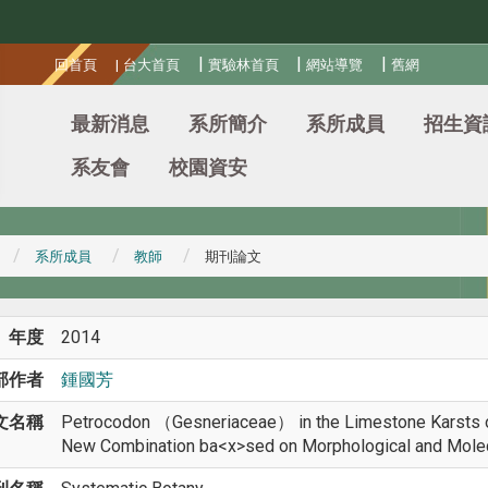
:::
|
|
|
回首頁
|
台大首頁
實驗林首頁
網站導覽
舊網
最新消息
系所簡介
系所成員
招生資
系友會
校園資安
系所成員
教師
期刊論文
年度
2014
部作者
鍾國芳
文名稱
Petrocodon （Gesneriaceae） in the Limestone Karsts of
New Combination ba<x>sed on Morphological and Molec