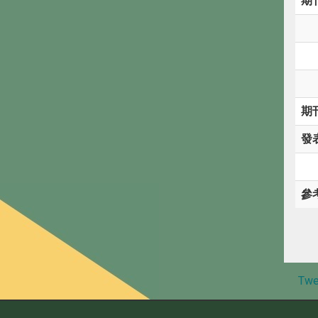
期
期
發
參
Twe