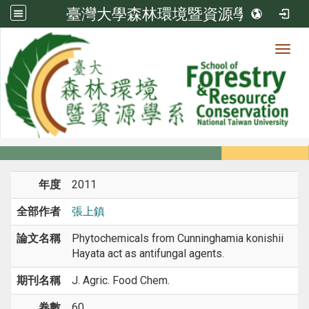
臺灣大學森林環境暨資源學系
Toggl
系所成員
:::
首頁
系所成員
教師
期刊論文
年度
2011
全部作者
張上鎮
論文名稱
Phytochemicals from Cunninghamia konishii
Hayata act as antifungal agents.
期刊名稱
J. Agric. Food Chem.
卷數
60