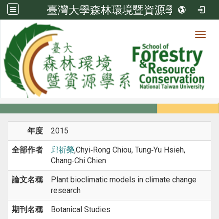
臺灣大學森林環境暨資源學系
Toggl
系所成員
:::
首頁
系所成員
教師
期刊論文
年度
2015
全部作者
邱祈榮
,Chyi‑Rong Chiou, Tung‑Yu Hsieh,
Chang‑Chi Chien
論文名稱
Plant bioclimatic models in climate change
research
期刊名稱
Botanical Studies