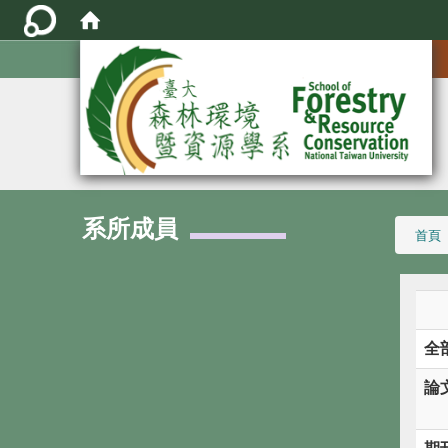
:::
系所成員
:::
首頁
全
論