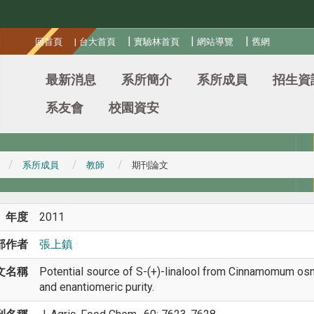
:::
|
|
|
回首頁
|
台大首頁
實驗林首頁
網站導覽
舊網
最新消息
系所簡介
系所成員
招生資
系友會
校園資安
系所成員
教師
期刊論文
年度
2011
部作者
張上鎮
文名稱
Potential source of S-(+)-linalool from Cinnamomum osmop
and enantiomeric purity.