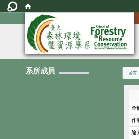
:::
系所成員
:::
首頁
全
作
論