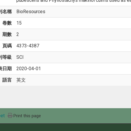
pubescens and Phyllostachys makinoi culms used as eat
刊名稱
BioResources
卷數
15
期數
2
頁碼
4373-4387
刊等級
SCI
表日期
2020-04-01
語言
英文
et
Print this page