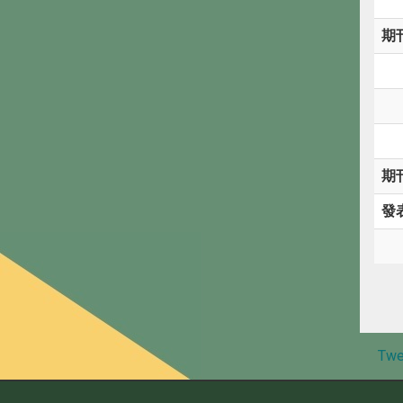
期
期
發
Twe