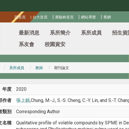
:::
|
|
|
回首頁
|
台大首頁
實驗林首頁
網站導覽
舊網
最新消息
系所簡介
系所成員
招生資
系友會
校園資安
系所成員
教師
期刊論文
年度
2020
部作者
張上鎮
,Chung, M.-J., S.-S. Cheng, C.-Y. Lin, and S.-T. Chan
者類別
Corresponding Author
文名稱
Qualitative profile of volatile compounds by SPME in De