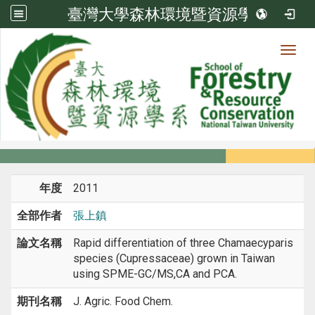
臺灣大學森林環境暨資源學系
Toggl
系所成員
:::
首頁
系所成員
教師
期刊論文
年度
2011
全部作者
張上鎮
論文名稱
Rapid differentiation of three Chamaecyparis
species (Cupressaceae) grown in Taiwan
using SPME-GC/MS,CA and PCA.
期刊名稱
J. Agric. Food Chem.