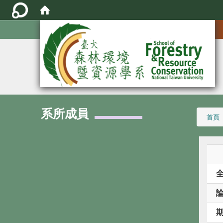
:::
系所成員
:::
首頁