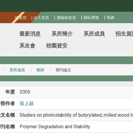
:::
|
|
|
回首頁
|
台大首頁
實驗林首頁
網站導覽
舊網
最新消息
系所簡介
系所成員
招生資
系友會
校園資安
系所成員
教師
期刊論文
年度
2005
全部作者
張上鎮
論文名稱
Studies on photostability of butyrylated, milled wood 
期刊名稱
Polymer Degradation and Stability