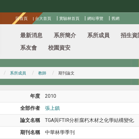
:::
|
|
|
回首頁
|
台大首頁
實驗林首頁
網站導覽
舊網
最新消息
系所簡介
系所成員
招生資
系友會
校園資安
系所成員
教師
期刊論文
年度
2010
全部作者
張上鎮
論文名稱
TGA與FTIR分析腐朽木材之化學結構變化.
期刊名稱
中華林學季刊