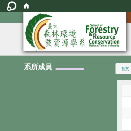
:::
系所成員
:::
首頁