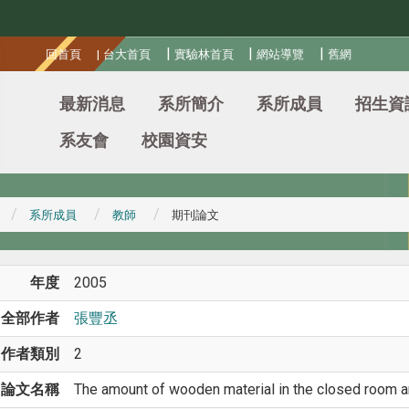
:::
|
|
|
回首頁
|
台大首頁
實驗林首頁
網站導覽
舊網
最新消息
系所簡介
系所成員
招生資
系友會
校園資安
系所成員
教師
期刊論文
年度
2005
全部作者
張豐丞
作者類別
2
論文名稱
The amount of wooden material in the closed room an