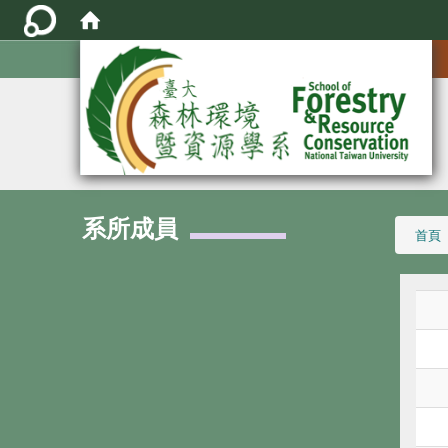
:::
系所成員
:::
首頁