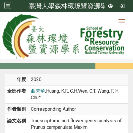
臺灣大學森林環境暨資源學系
Toggl
系所成員
:::
首頁
系所成員
教師
期刊論文
年度
2020
全部作者
曲芳華
,Huang, K.F., C.H.Wen, C.T. Wang, F. H.
Chu*
作者類別
Corresponding Author
論文名稱
Transcriptome and flower genes analysis of
Prunus campanulata Maxim.