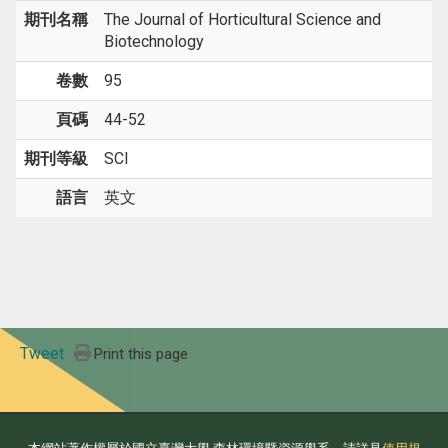
期刊名稱
The Journal of Horticultural Science and
Biotechnology
卷數
95
頁碼
44-52
期刊等級
SCI
語言
英文
Tweet
Print this page