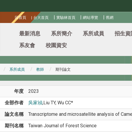
:::
|
|
|
回首頁
|
台大首頁
實驗林首頁
網站導覽
舊網
最新消息
系所簡介
系所成員
招生資
系友會
校園資安
系所成員
教師
期刊論文
年度
2023
全部作者
吳家禎
,Liu TY, Wu CC*
論文名稱
Transcriptome and microsatellite analysis of Camel
期刊名稱
Taiwan Journal of Forest Science