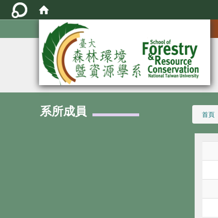
:::
系所成員
:::
首頁