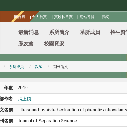
:::
|
|
|
回首頁
|
台大首頁
實驗林首頁
網站導覽
舊網
最新消息
系所簡介
系所成員
招生資
系友會
校園資安
系所成員
教師
期刊論文
年度
2010
部作者
張上鎮
文名稱
Ultrasound-assisted extraction of phenolic antioxidant
刊名稱
Journal of Separation Science