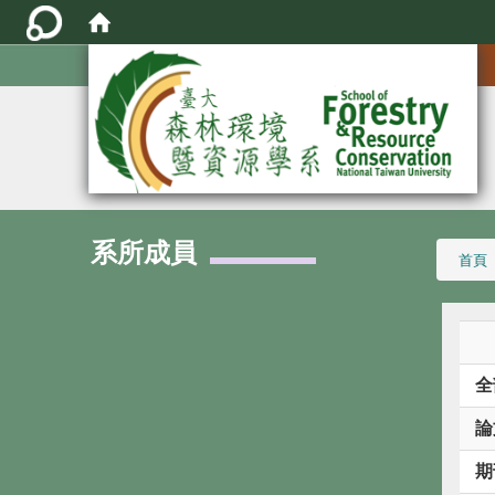
:::
系所成員
:::
首頁
全
論
期