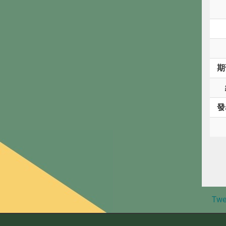
期
發
Twe