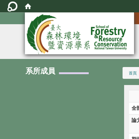
:::
系所成員
:::
首頁
全
論