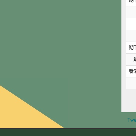
期
期
發
Twe