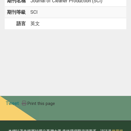
期刊名稱
Journal of Cleaner Production (SCI)
期刊等級
SCI
語言
英文
Tweet
Print this page