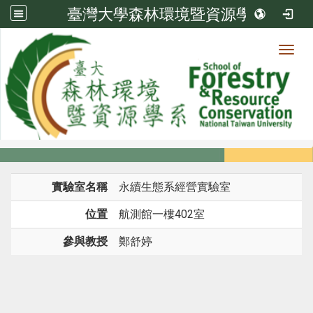
臺灣大學森林環境暨資源學系
Toggl
系所成員
:::
首頁
系所成員
教師
實驗室
實驗室名稱
永續生態系經營實驗室
位置
航測館一樓402室
參與教授
鄭舒婷