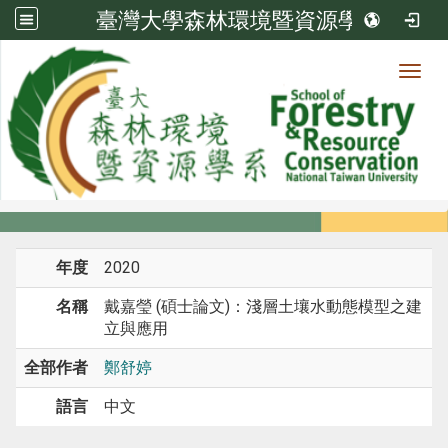
臺灣大學森林環境暨資源學系
Toggl
系所成員
:::
首頁
系所成員
教師
研究
年度
2020
名稱
戴嘉瑩 (碩士論文)：淺層土壤水動態模型之建
立與應用
全部作者
鄭舒婷
語言
中文