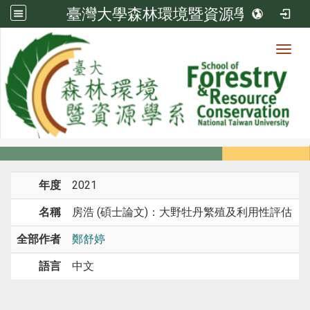
臺灣大學森林環境暨資源學系
Toggl
系所成員
:::
首頁
系所成員
教師
研究
年度
2021
名稱
房浩 (碩士論文)：大野牡丹繁殖及利用性評估
全部作者
鄭舒婷
語言
中文