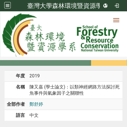
臺灣大學森林環境暨資源學系
Toggl
系所成員
:::
首頁
系所成員
教師
研究
年度
2019
名稱
陳又嘉 (學士論文)：以類神經網路方法探討死
魚事件與氣象因子之關聯性
全部作者
鄭舒婷
語言
中文