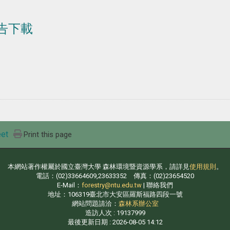
告下載
et
Print this page
本網站著作權屬於國立臺灣大學 森林環境暨資源學系，請詳見
使用規則
。
電話：(02)33664609,23633352 傳真：(02)23654520
E-Mail：
forestry@ntu.edu.tw
| 聯絡我們
地址：106319臺北市大安區羅斯福路四段一號
網站問題請洽：
森林系辦公室
造訪人次 : 19137999
最後更新日期 :
2026-08-05 14:12