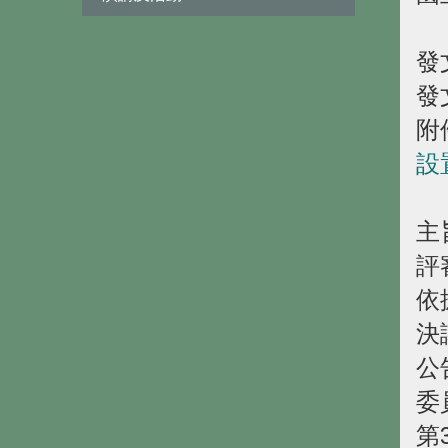
發
發
附
設
主
評
依
決
公
委
第