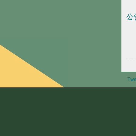
公
Twe