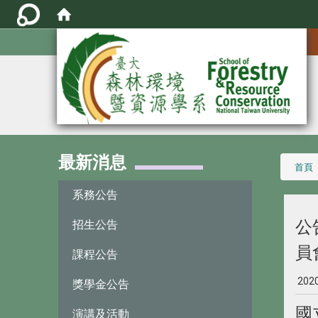
:::
最新消息
:::
首頁
系務公告
公
招生公告
員
課程公告
202
獎學金公告
國
演講及活動