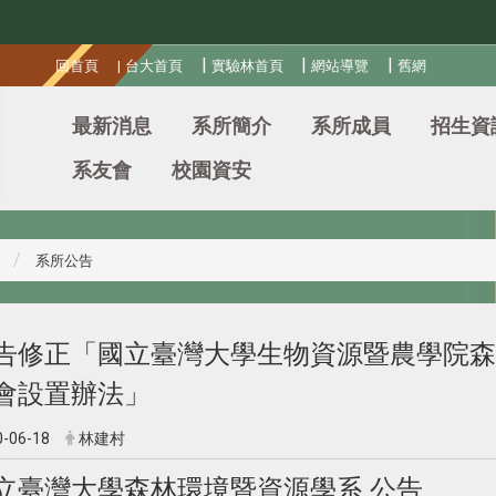
:::
|
|
|
回首頁
|
台大首頁
實驗林首頁
網站導覽
舊網
最新消息
系所簡介
系所成員
招生資
系友會
校園資安
系所公告
告修正「國立臺灣大學生物資源暨農學院森
會設置辦法」
0-06-18
林建村
立臺灣大學森林環境暨資源學系 公告