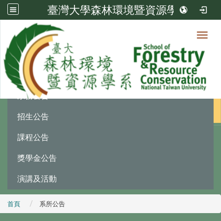
臺灣大學森林環境暨資源學系
Toggl
最新消息
:::
系務公告
招生公告
課程公告
獎學金公告
演講及活動
首頁
系所公告