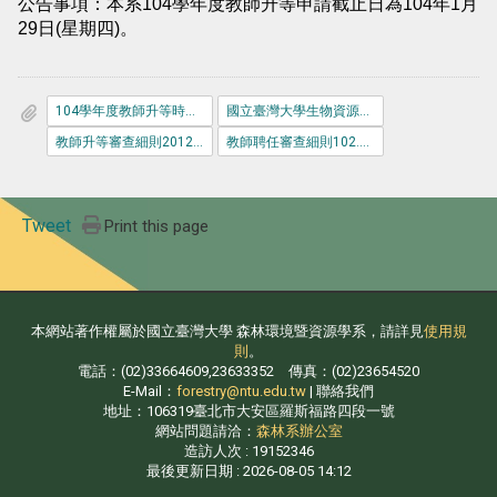
公告事項：本系104學年度教師升等申請截止日為104年1月
29日(星期四)。
104學年度教師升等時程公告.pdf
國立臺灣大學生物資源暨農學院森林環境暨資源學系教師升等評審作業要點-20110712版本.pdf
教師升等審查細則20121218修正版.doc
教師聘任審查細則102.11.5修正版.doc
Tweet
Print this page
本網站著作權屬於國立臺灣大學 森林環境暨資源學系，請詳見
使用規
則
。
電話：(02)33664609,23633352 傳真：(02)23654520
E-Mail：
forestry@ntu.edu.tw
| 聯絡我們
地址：106319臺北市大安區羅斯福路四段一號
網站問題請洽：
森林系辦公室
造訪人次 : 19152346
最後更新日期 :
2026-08-05 14:12