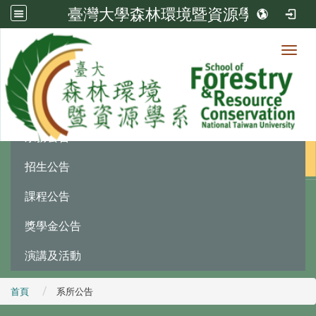
臺灣大學森林環境暨資源學系
Toggl
最新消息
:::
系務公告
招生公告
課程公告
獎學金公告
演講及活動
首頁
系所公告