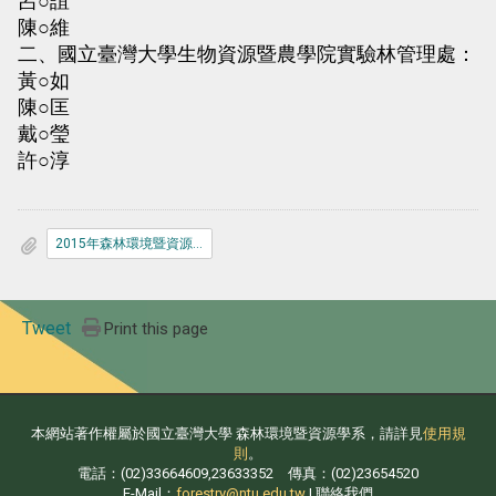
呂○誼
陳○維
二、國立臺灣大學生物資源暨農學院實驗林管理處：
黃○如
陳○匡
戴○瑩
許○淳
2015年森林環境暨資源學系林業環境資源實務課程錄取名單公告.pdf
Tweet
Print this page
本網站著作權屬於國立臺灣大學 森林環境暨資源學系，請詳見
使用規
則
。
電話：(02)33664609,23633352 傳真：(02)23654520
E-Mail：
forestry@ntu.edu.tw
| 聯絡我們