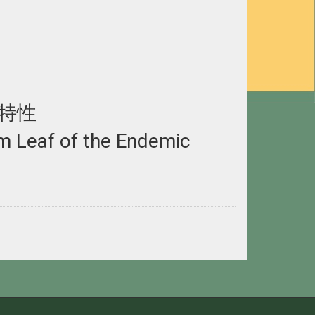
特性
m Leaf of the Endemic