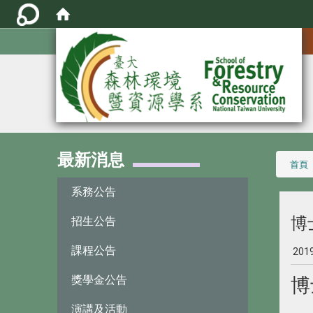
:::
最新消息
:::
首頁
系務公告
博
招生公告
課程公告
201
獎學金公告
博
演講及活動