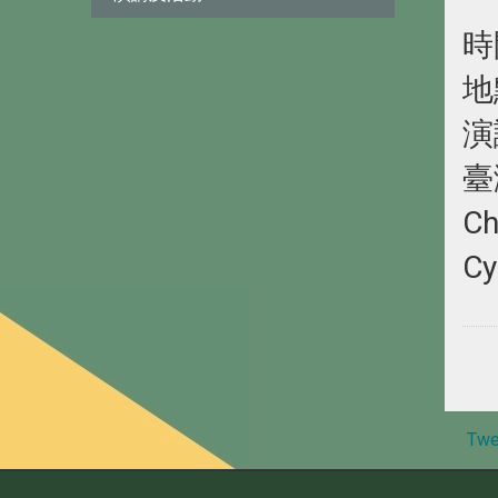
時
地
演
臺
Ch
Cy
Twe