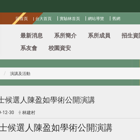
:::
|
|
|
回首頁
|
台大首頁
實驗林首頁
網站導覽
舊網
最新消息
系所簡介
系所成員
招生資
系友會
校園資安
演講及活動
士候選人陳盈如學術公開演講
9-12-30
林建村
士候選人陳盈如學術公開演講