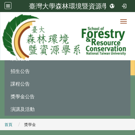
臺灣大學森林環境暨資源學系
Toggl
最新消息
:::
系務公告
招生公告
課程公告
獎學金公告
演講及活動
首頁
獎學金