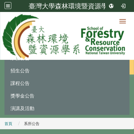
臺灣大學森林環境暨資源學系
Toggl
最新消息
:::
系務公告
招生公告
課程公告
獎學金公告
演講及活動
首頁
系所公告