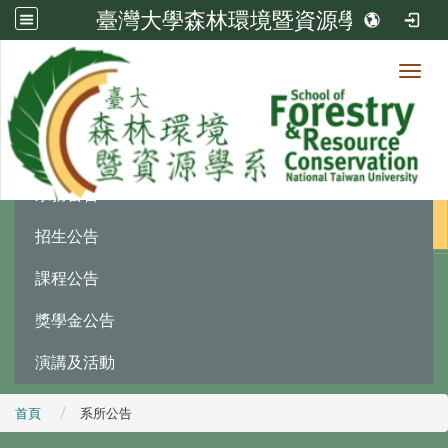
臺灣大學森林環境暨資源學系
Toggl
最新消息
:::
系務公告
招生公告
課程公告
獎學金公告
演講及活動
首頁
系所公告