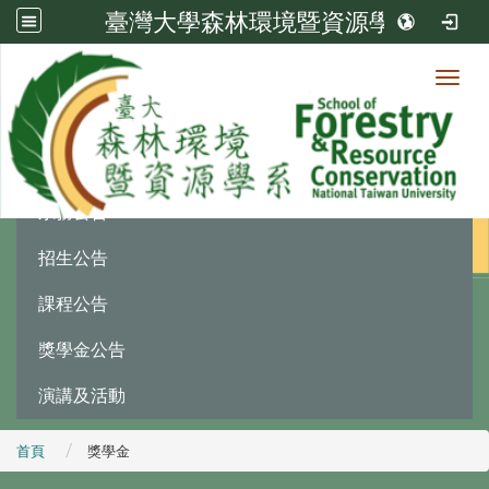
臺灣大學森林環境暨資源學系
Toggl
最新消息
:::
系務公告
招生公告
課程公告
獎學金公告
演講及活動
首頁
獎學金