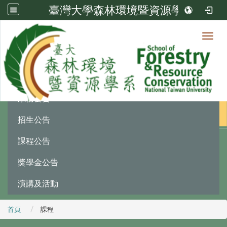
臺灣大學森林環境暨資源學系
Toggl
最新消息
:::
系務公告
招生公告
課程公告
獎學金公告
演講及活動
首頁
課程