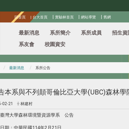
:::
|
|
|
回首頁
|
台大首頁
實驗林首頁
網站導覽
舊網
最新消息
系所簡介
系所成員
招生資
系友會
校園資安
最新消息
系所公告
告本系與不列顛哥倫比亞大學(UBC)森林
5-02-21
林建村
臺灣大學森林環境暨資源學系 公告
日期：中華民國114年2月21日