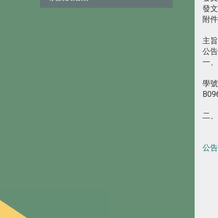
發文
附件
主旨
公告
一、
學
B0
二、
公告