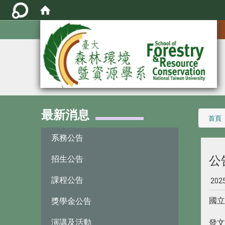
:::
最新消息
:::
首頁
系務公告
公
招生公告
課程公告
202
國立
獎學金公告
演講及活動
發文