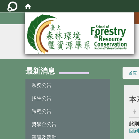
:::
最新消息
:::
首頁
系務公告
本
招生公告
課程公告
此則
獎學金公告
回到
演講及活動