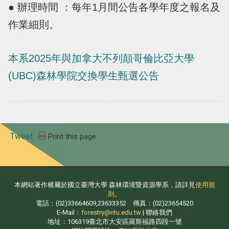
● 辦理時間 ：每年1月間公告各學年度之報名及
作業細則。
本系2025年與
加拿大不列顛哥倫比亞大學
(UBC)森林學院交換學生甄選公告
Tweet
Print this page
本網站著作權屬於國立臺灣大學 森林環境暨資源學系，請詳見
使用規
則
。
電話：(02)33664609,23633352 傳真：(02)23654520
E-Mail：
forestry@ntu.edu.tw
| 聯絡我們
地址：106319臺北市大安區羅斯福路四段一號