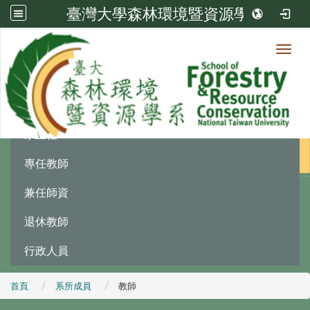
臺灣大學森林環境暨資源學系
Toggl
系所成員
:::
系主任
專任教師
兼任師資
退休教師
行政人員
首頁
系所成員
教師