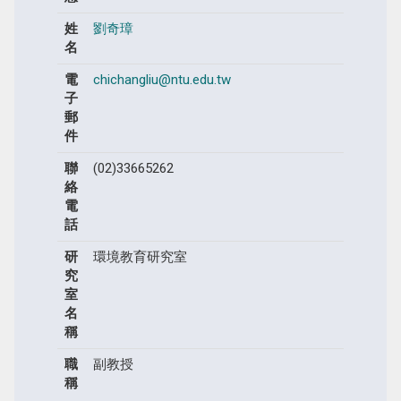
姓
劉奇璋
名
電
chichangliu@ntu.edu.tw
子
郵
件
聯
(02)33665262
絡
電
話
研
環境教育研究室
究
室
名
稱
職
副教授
稱