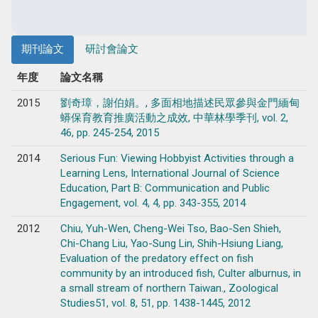
期刊論文
研討會論文
年度
論文名稱
2015
劉奇璋，謝伯娟。, 多面相地描述民眾參與金門緬甸
蟒保育教育推廣活動之成效, 中華林學季刊, vol. 2,
46, pp. 245-254, 2015
2014
Serious Fun: Viewing Hobbyist Activities through a
Learning Lens, International Journal of Science
Education, Part B: Communication and Public
Engagement, vol. 4, 4, pp. 343-355, 2014
2012
Chiu, Yuh-Wen, Cheng-Wei Tso, Bao-Sen Shieh,
Chi-Chang Liu, Yao-Sung Lin, Shih-Hsiung Liang,
Evaluation of the predatory effect on fish
community by an introduced fish, Culter alburnus, in
a small stream of northern Taiwan., Zoological
Studies51, vol. 8, 51, pp. 1438-1445, 2012