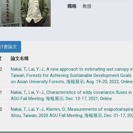
職稱
教授
討會論文
度
論文名稱
2
Nakai, T., Lai, Y.-J., A new approach to estimating wet canopy 
Taiwan, Forests for Achieving Sustainable Development Goals
on Asian University Forests, 海報展示, Aug. 19-20, 2022, Online
1
Nakai, T., Lai, Y.-J., Characteristics of eddy covariance fluxes 
AGU Fall Meeting, 海報展示, Dec. 13-17, 2021, Online
0
Nakai, T., Lai, Y.-J., Klemm, O., Measurements of evapotranspi
Xitou, Taiwan, 2020 AGU Fall Meeting, 海報展示, Dec. 01-17, 202