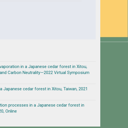
evaporation in a Japanese cedar forest in Xitou,
 and Carbon Neutrality—2022 Virtual Symposium
in a Japanese cedar forest in Xitou, Taiwan, 2021
ration processes in a Japanese cedar forest in
0, Online