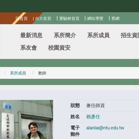
:::
|
|
|
回首頁
|
台大首頁
實驗林首頁
網站導覽
舊網
最新消息
系所簡介
系所成員
招生資
系友會
校園資安
系所成員
教師
狀態
兼任師資
姓名
賴彥任
電子
alanlai@ntu.edu.tw
郵件