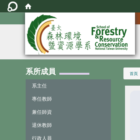
:::
系所成員
:::
首頁
系主任
專任教師
兼任師資
退休教師
行政人員