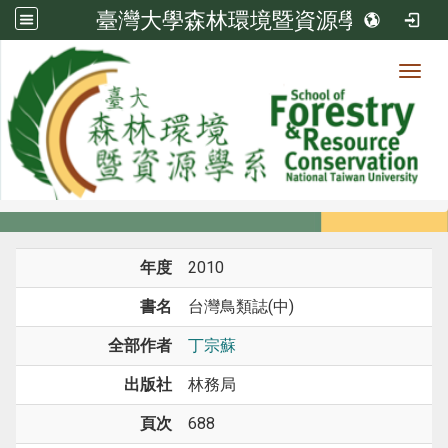
臺灣大學森林環境暨資源學系
Toggl
系所成員
:::
首頁
系所成員
教師
專書 / 專書章節
年度
2010
書名
台灣鳥類誌(中)
全部作者
丁宗蘇
出版社
林務局
頁次
688