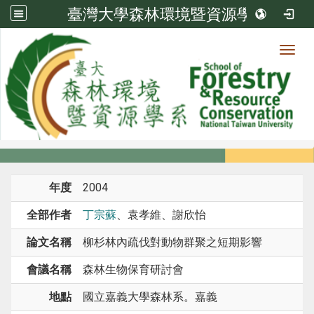
臺灣大學森林環境暨資源學系
Toggl
系所成員
:::
首頁
系所成員
教師
研討會論文
年度
2004
全部作者
丁宗蘇
、袁孝維、謝欣怡
論文名稱
柳杉林內疏伐對動物群聚之短期影響
會議名稱
森林生物保育研討會
地點
國立嘉義大學森林系。嘉義