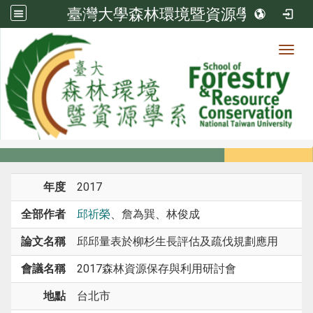
臺灣大學森林環境暨資源學系
Toggl
系所成員
:::
首頁
系所成員
教師
研討會論文
年度
2017
全部作者
邱祈榮
、詹為巽、林俊成
論文名稱
邱邱量表於柳杉生長評估及疏伐規劃應用
會議名稱
2017森林資源保存與利用研討會
地點
台北市