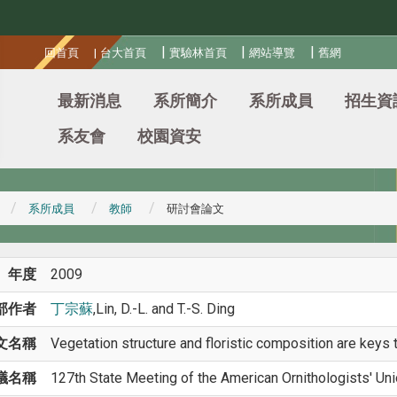
:::
|
|
|
回首頁
|
台大首頁
實驗林首頁
網站導覽
舊網
最新消息
系所簡介
系所成員
招生資
系友會
校園資安
系所成員
教師
研討會論文
年度
2009
部作者
丁宗蘇
,Lin, D.-L. and T.-S. Ding
文名稱
Vegetation structure and floristic composition are keys t
議名稱
127th State Meeting of the American Ornithologists' Uni