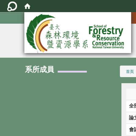
:::
系所成員
:::
首頁
全
論
會