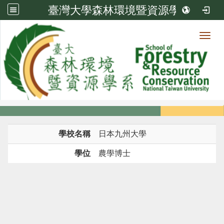
臺灣大學森林環境暨資源學系
Toggl
系所成員
:::
首頁
系所成員
教師
學歷
學校名稱
日本九州大學
學位
農學博士