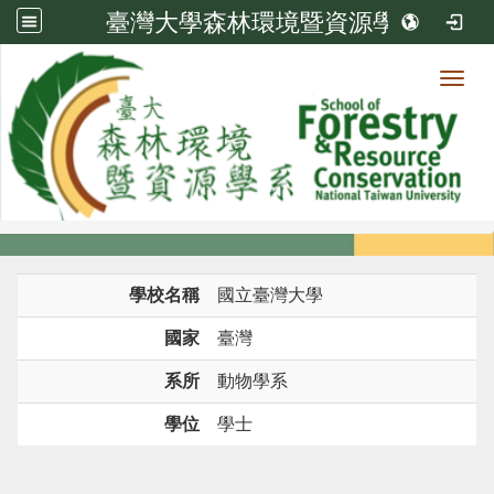
臺灣大學森林環境暨資源學系
Toggl
系所成員
:::
首頁
系所成員
教師
學歷
學校名稱
國立臺灣大學
國家
臺灣
系所
動物學系
學位
學士