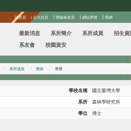
:::
|
|
|
回首頁
|
台大首頁
實驗林首頁
網站導覽
舊網
最新消息
系所簡介
系所成員
招生資
系友會
校園資安
系所成員
教師
學歷
學校名稱
國立臺灣大學
系所
森林學研究所
學位
博士