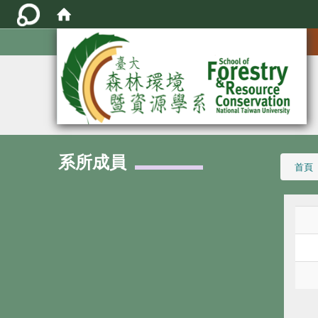
:::
系所成員
:::
首頁