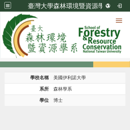
臺灣大學森林環境暨資源學系
Toggl
系所成員
:::
首頁
系所成員
教師
學歷
學校名稱
美國伊利諾大學
系所
森林學系
學位
博士