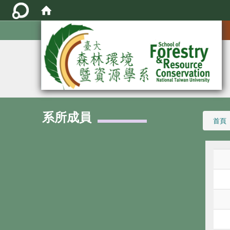
:::
系所成員
:::
首頁