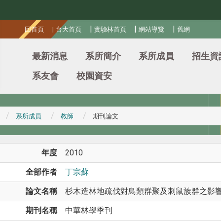
:::
|
|
|
回首頁
|
台大首頁
實驗林首頁
網站導覽
舊網
最新消息
系所簡介
系所成員
招生資
系友會
校園資安
系所成員
教師
期刊論文
年度
2010
全部作者
丁宗蘇
論文名稱
杉木造林地疏伐對鳥類群聚及刺鼠族群之影
期刊名稱
中華林學季刊