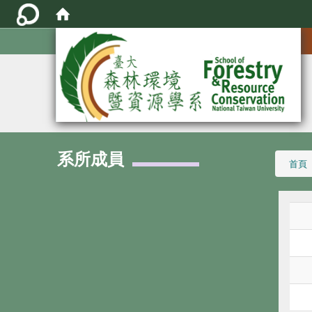
:::
系所成員
:::
首頁