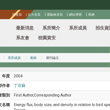
:::
|
|
|
回首頁
|
台大首頁
實驗林首頁
網站導覽
舊網
最新消息
系所簡介
系所成員
招生資
系友會
校園資安
系所成員
教師
期刊論文
年度
2004
部作者
丁宗蘇
者類別
First Author,Corresponding Author
文名稱
Energy flux, body size, and density in relation to bird sp