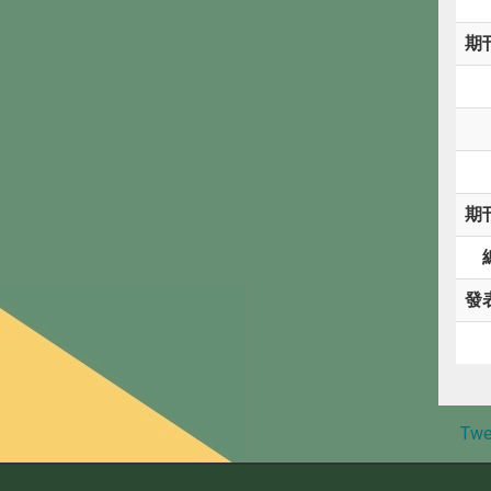
期
期
發
Twe