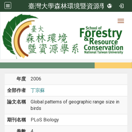
臺灣大學森林環境暨資源學系
Toggl
系所成員
:::
首頁
系所成員
教師
期刊論文
年度
2006
全部作者
丁宗蘇
論文名稱
Global patterns of geographic range size in
birds
期刊名稱
PLoS Biology
卷數
4