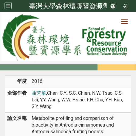
臺灣大學森林環境暨資源學系
Toggl
系所成員
:::
首頁
系所成員
教師
期刊論文
年度
2016
全部作者
曲芳華
,Chen, C.Y., S.C. Chien, N.W. Tsao, C.S.
Lai, Y.Y. Wang, W.W. Hsiao, F.H. Chu, Y.H. Kuo,
S.Y. Wang
論文名稱
Metabolite profiling and comparison of
bioactivity in Antrodia cinnamomea and
Antrodia salmonea fruiting bodies.