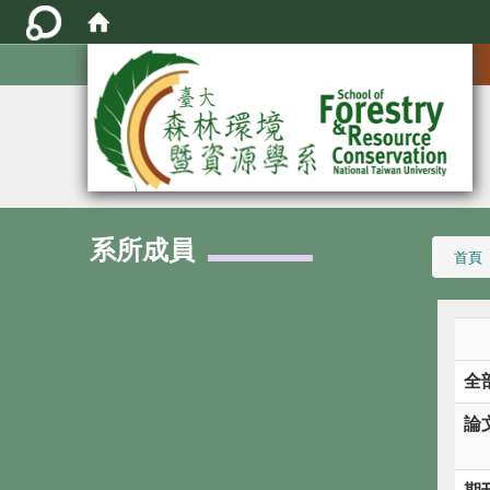
:::
系所成員
:::
首頁
全
論