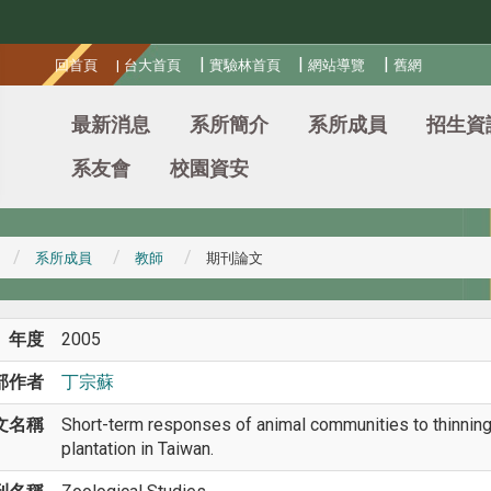
:::
|
|
|
回首頁
|
台大首頁
實驗林首頁
網站導覽
舊網
最新消息
系所簡介
系所成員
招生資
系友會
校園資安
系所成員
教師
期刊論文
年度
2005
部作者
丁宗蘇
文名稱
Short-term responses of animal communities to thinning
plantation in Taiwan.