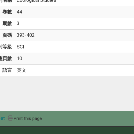
刊名稱
Zoological Studies
卷數
44
期數
3
頁碼
393-402
刊等級
SCI
總頁數
10
語言
英文
et
Print this page